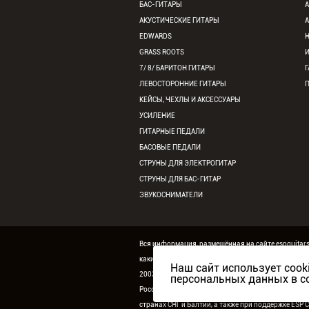
БАС-ГИТАРЫ
АКУСТИЧЕСКИЕ ГИТАРЫ
EDWARDS
GRASS ROOTS
7/ 8/ БАРИТОН ГИТАРЫ
Г
ЛЕВОСТОРОННИЕ ГИТАРЫ
КЕЙСЫ, ЧЕХЛЫ И АКСЕССУАРЫ
УСИЛЕНИЕ
ГИТАРНЫЕ ПЕДАЛИ
БАСОВЫЕ ПЕДАЛИ
СТРУНЫ ДЛЯ ЭЛЕКТРОГИТАР
СТРУНЫ ДЛЯ БАС-ГИТАР
ЗВУКОСНИМАТЕЛИ
Вся информация, размещённая на сайте espguitar
каких условиях не является публичной офертой.
Наш сайт использует cook
2003-2026 ©
ESP Guitars
. Все права защищены.
Ко
персональных данных в с
России,
странах СНГ и Балтии, а также при поддержке
ESP C