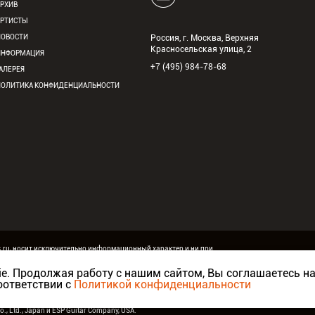
АРХИВ
АРТИСТЫ
НОВОСТИ
Россия, г. Москва, Верхняя
Красносельская улица, 2
ИНФОРМАЦИЯ
+7 (495) 984-78-68
АЛЕРЕЯ
ПОЛИТИКА КОНФИДЕНЦИАЛЬНОСТИ
s.ru, носит исключительно информационный характер и ни при
ie. Продолжая работу с нашим сайтом, Вы соглашаетесь н
мпания Аваллон, официальный дистрибьютор
ESP Guitars
в
оответствии с
Политикой конфиденциальности
o., Ltd., Japan
и
ESP Guitar Company, USA
.