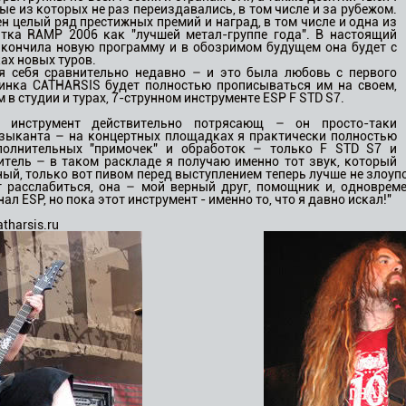
е из которых не раз переиздавались, в том числе и за рубежом.
н целый ряд престижных премий и наград, в том числе и одна из
тка RAMP 2006 как "лучшей метал-группе года". В настоящий
акончила новую программу и в обозримом будущем она будет с
ах новых туров.
я себя сравнительно недавно – и это была любовь с первого
инка CATHARSIS будет полностью прописываться им на своем,
в студии и турах, 7-струнном инструменте ESP F STD S7.
от инструмент действительно потрясающ – он просто-таки
зыканта – на концертных площадках я практически полностью
полнительных "примочек" и обработок – только F STD S7 и
тель – в таком раскладе я получаю именно тот звук, который
ый, только вот пивом перед выступлением теперь лучше не злоупо
 расслабиться, она – мой верный друг, помощник и, одновреме
л ESP, но пока этот инструмент - именно то, что я давно искал!"
tharsis.ru