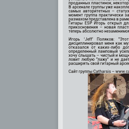
проданных пластинок, некоторы
В арсенале группы уже накопле
самых авторитетных – статуэ
момент группа практически з
размахом представлена в рамк
Гитары ESP Игорь открыл дл
прикосновения – новая пласт
теперь абсолютно незаменимом 
Игорь ‘Jeff’ Поляков: "Эт
дисциплинировал меня как му
отказался от каких-либо до
определенный ламповый усили
хочу слышать – чистый и мощн
ловит любую "лажу" и не дает
расширять свой гитарный арсена
Сайт группы Catharsis – www.ca