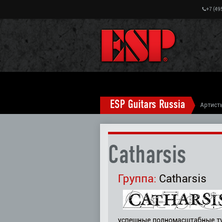
+7 (49
ESP Guitars Russia
Артист
Catharsis
Группа:
Catharsis
успешные полномасштабные тур