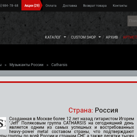
5) 984-78-68
Акции
(29)
Оплата
Доставка
Возврат товара
Контакты
КАТАЛОГ
CUSTOM SHOP
АРХИВ
АРТИС
ы
>
Музыканты России
>
Catharsis
Страна:
Россия
Созданная в Москве более 12 лет назад гитаристом Игорем
‘Jeff’ Поляковым группа CATHARSIS на сегодняшний день
является одним из самых успешных и востребованных
heavy-power metal составом страны, что подтверждают
ы группы по всей России и странам СНГ, а также десятки тысяч