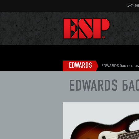
+7 (49
EDWARDS
EDWARDS бас гитар
EDWARDS БА