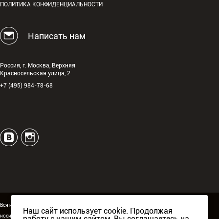
ПОЛИТИКА КОНФИДЕНЦИАЛЬНОСТИ
Написать нам
Россия, г. Москва, Верхняя
Красносельская улица, 2
+7 (495) 984-78-68
Вся информация, размещённая на сайте espguitars.ru,
Наш сайт использует cookie. Продолжая
носит исключительно информационный характер и ни
работу с нашим сайтом, Вы соглашаетесь на