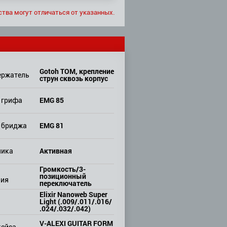
ства могут отличаться от указанных.
Gotoh TOM, крепление
ержатель
струн сквозь корпус
EMG 85
 грифа
EMG 81
 бриджа
Активная
ника
Громкость/3-
позиционный
ния
переключатель
Elixir Nanoweb Super
Light (.009/.011/.016/
.024/.032/.042)
V-ALEXI GUITAR FORM