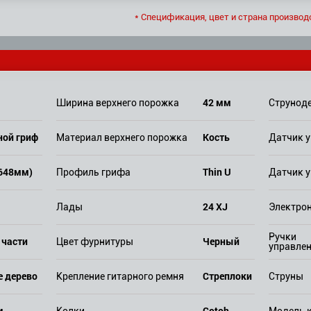
* Спецификация, цвет и страна производ
42 мм
Ширина верхнего порожка
Струнод
ной гриф
Кость
Материал верхнего порожка
Датчик у
(648мм)
Thin U
Профиль грифа
Датчик у
24 XJ
Лады
Электро
Ручки
 части
Черный
Цвет фурнитуры
управле
е дерево
Стреплоки
Крепление гитарного ремня
Струны
м
Gotoh