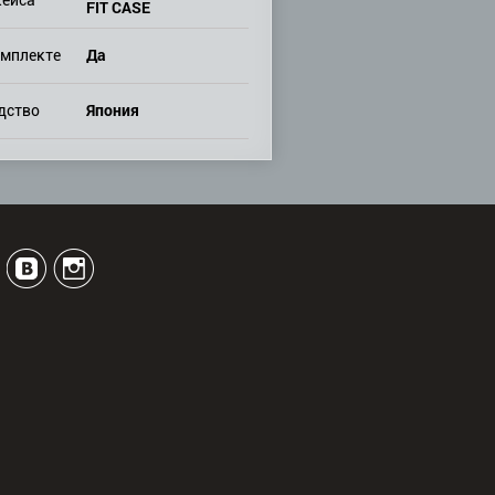
кейса
FIT CASE
Да
омплекте
Япония
дство