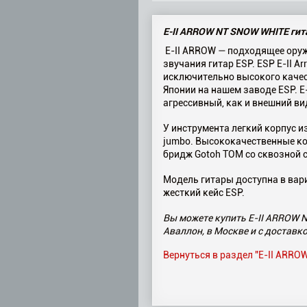
E-II ARROW NT SNOW WHITE гит
E-II ARROW — подходящее оруж
звучания гитар ESP. ESP E-II 
исключительно высокого качест
Японии на нашем заводе ESP. E
агрессивный, как и внешний ви
У инструмента легкий корпус и
jumbo. Высококачественные ко
бридж Gotoh TOM со сквозной 
Модель гитары доступна в вариа
жесткий кейс ESP.
Вы можете купить E-II ARROW N
Аваллон, в Москве и с доставко
Вернуться в раздел "E-II ARRO