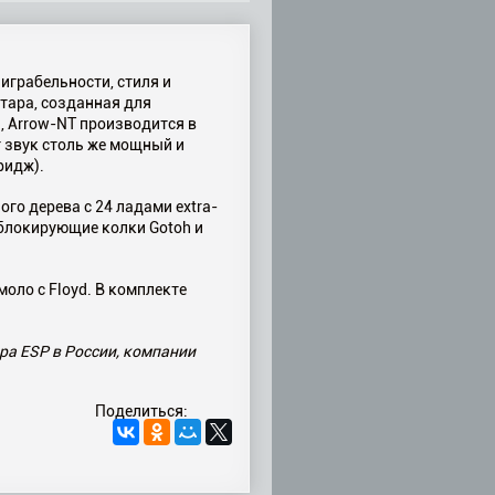
играбельности, стиля и
итара, созданная для
I, Arrow-NT производится в
т звук столь же мощный и
ридж).
ого дерева с 24 ладами extra-
 блокирующие колки Gotoh и
моло с Floyd. В комплекте
ра ESP в России, компании
Поделиться: