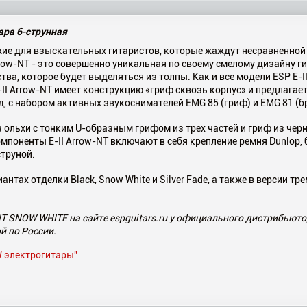
ара 6-струнная
ие для взыскательных гитаристов, которые жаждут несравненной 
Arrow-NT - это совершенно уникальная по своему смелому дизайну г
ва, которое будет выделяться из толпы. Как и все модели ESP E-I
-II Arrow-NT имеет конструкцию «гриф сквозь корпус» и предлагае
д, с набором активных звукоснимателей EMG 85 (гриф) и EMG 81 (б
з ольхи с тонким U-образным грифом из трех частей и гриф из черн
мпоненты E-II Arrow-NT включают в себя крепление ремня Dunlop,
струной.
нтах отделки Black, Snow White и Silver Fade, а также в версии тре
T SNOW WHITE на сайте espguitars.ru у официального дистрибьюто
й по России.
W электрогитары"