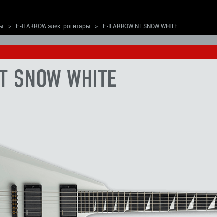
ры
>
E-II ARROW электрогитары
>
E-II ARROW NT SNOW WHITE
NT SNOW WHITE