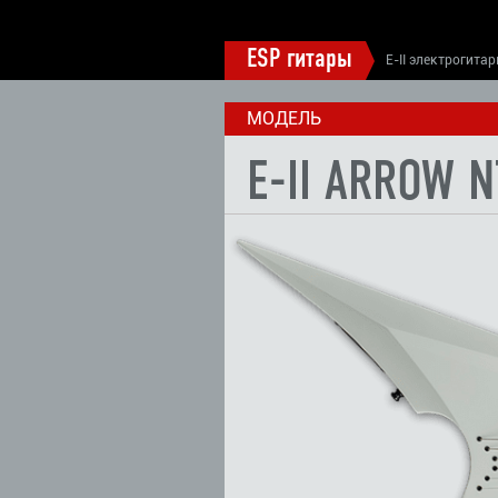
ESP гитары
E-II электрогита
МОДЕЛЬ
E-II ARROW 