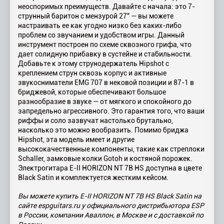
неоспоримых преимуществ. Давайте с начала: это 7-
струнный баритон с мензурой 27" — вы можете
настраивать ее как угодно низко без каких-либо
проблем со звучанием и удобством игры. Данный
инструмент построен по схеме сквозного грифа, что
дает солидную прибавку в сустейне и стабильности.
Добавьте к этому струнодержатель Hipshot с
креплением струн сквозь корпус и активные
звукосниматели EMG 707 в нековой позиции и 87-1 в
бриджевой, которые обеспечивают большое
разнообразие в звуке — от мягкого и спокойного до
запредельно агрессивного. Это гарантия того, что ваши
риффы и соло зазвучат настолько брутально,
насколько это можно вообразить. Помимо бриджа
Hipshot, эта модель имеет и другие
высококачественные компоненты, такие как стреплоки
Schaller, замковые колки Gotoh и костяной порожек.
Электрогитара E-II HORIZON NT 7B HS доступна в цвете
Black Satin и комплектуется жестким кейсом.
Вы можете купить E-II HORIZON NT 7B HS Black Satin на
сайте espguitars.ru у официального дистрибьютора ESP
в России, компании Аваллон, в Москве и с доставкой по