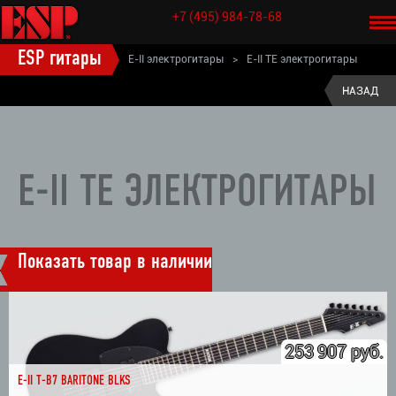
+7 (495) 984-78-68
ESP гитары
E-II электрогитары
>
E-II TE электрогитары
НАЗАД
E-II TE ЭЛЕКТРОГИТАРЫ
Показать товар в наличии
253 907 руб.
E-II T-B7 BARITONE BLKS