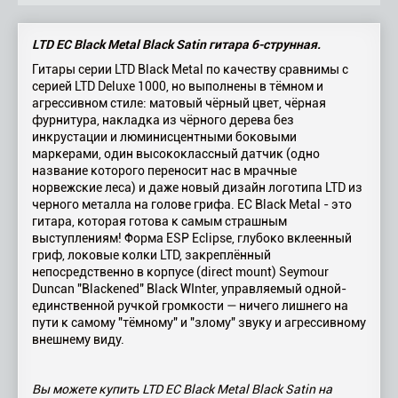
LTD EC Black Metal Black Satin гитара 6-струнная.
Гитары серии LTD Black Metal по качеству сравнимы с
серией LTD Deluxe 1000, но выполнены в тёмном и
агрессивном стиле: матовый чёрный цвет, чёрная
фурнитура, накладка из чёрного дерева без
инкрустации и люминисцентными боковыми
маркерами, один высококлассный датчик (одно
название которого переносит нас в мрачные
норвежские леса) и даже новый дизайн логотипа LTD из
черного металла на голове грифа. EC Black Metal - это
гитара, которая готова к самым страшным
выступлениям! Форма ESP Eclipse, глубоко вклеенный
гриф, локовые колки LTD, закреплённый
непосредственно в корпусе (direct mount) Seymour
Duncan "Blackened" Black WInter, управляемый одной-
единственной ручкой громкости — ничего лишнего на
пути к самому "тёмному" и "злому" звуку и агрессивному
внешнему виду.
Вы можете купить LTD EC Black Metal Black Satin на