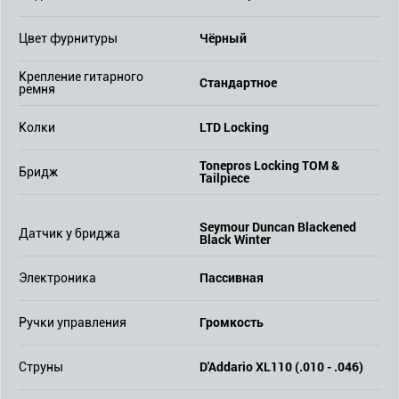
Чёрный
Цвет фурнитуры
Крепление гитарного
Стандартное
ремня
LTD Locking
Колки
Tonepros Locking TOM &
Бридж
Tailpiece
Seymour Duncan Blackened
Датчик у бриджа
Black Winter
Пассивная
Электроника
Громкость
Ручки управления
D'Addario XL110 (.010 - .046)
Струны