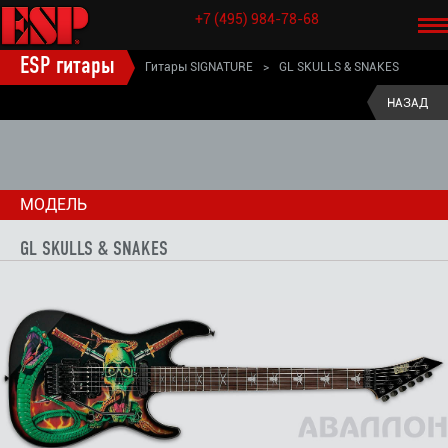
+7 (495) 984-78-68
ESP гитары
Гитары SIGNATURE
>
GL SKULLS & SNAKES
GEORGE LYNCH ESP подписные гитары
>
НАЗАД
МОДЕЛЬ
GL SKULLS & SNAKES