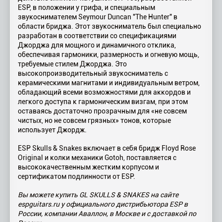
ESP, в положении у грифа, и специальным
звукоснимателем Seymour Duncan "The Hunter" в
области бриджа. Этот звукосниматель был специально
разработан в соответствии со спецификациями
Джорджа для мощного и динамичного отклика,
обеспечивая гармоники, размерность и огневую мощь,
требуемые стилем Джорджа. Это
высокопроизводительный звукосниматель с
керамическими магнитами и индивидуальным ветром,
обладающий всеми возможностями для аккордов и
легкого доступа к гармоническим визгам, при этом
оставаясь достаточно прозрачным для «не совсем
чистых, но не совсем грязных» тонов, которые
использует Джордж.
ESP Skulls & Snakes включает в себя бридж Floyd Rose
Original и колки механики Gotoh, поставляется с
высококачественным жестким корпусом и
сертификатом подлинности от ESP.
Вы можете купить GL SKULLS & SNAKES на сайте
espguitars.ru у официального дистрибьютора ESP в
России, компании Аваллон, в Москве и с доставкой по