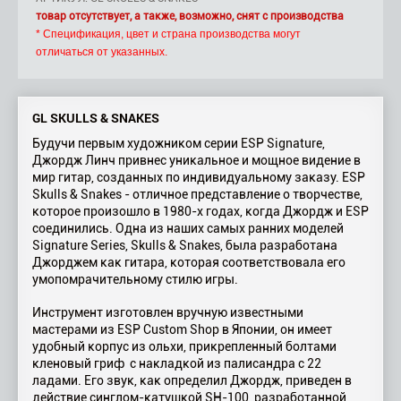
товар отсутствует, а также, возможно, снят с производства
* Спецификация, цвет и страна производства могут
отличаться от указанных.
GL SKULLS & SNAKES
Будучи первым художником серии ESP Signature,
Джордж Линч привнес уникальное и мощное видение в
мир гитар, созданных по индивидуальному заказу. ESP
Skulls & Snakes - отличное представление о творчестве,
которое произошло в 1980-х годах, когда Джордж и ESP
соединились. Одна из наших самых ранних моделей
Signature Series, Skulls & Snakes, была разработана
Джорджем как гитара, которая соответствовала его
умопомрачительному стилю игры.
Инструмент изготовлен вручную известными
мастерами из ESP Custom Shop в Японии, он имеет
удобный корпус из ольхи, прикрепленный болтами
кленовый гриф с накладкой из палисандра с 22
ладами. Его звук, как определил Джордж, приведен в
действие синглом-катушкой SH-100, разработанной