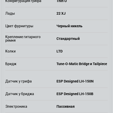
Thin U
Конфигурация грифа
22 XJ
Лады
Черный никель
Цвет фурнитуры
Крепление гитарного
Стандартный
ремня
LTD
Колки
Tune-O-Matic Bridge и Tailpiece
Бридж
ESP Designed LH-150N
Датчик у грифа
ESP Designed LH-150B
Датчик у бриджа
Пассивная
Электроника