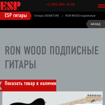
+7 (495) 984-78-68
ESP гитары
Гитары SIGNATURE
>
RON WOOD подписные
гитары
НАЗАД
RON WOOD ПОДПИСНЫЕ
ГИТАРЫ
Показать товар в наличии