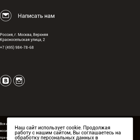
Написать нам
Россия, г. Москва, Верхняя
Красносельская улица, 2
+7 (495) 984-78-68
Вся информация, размещённая на сайте espguitars.ru,
Наш сайт использует cookie. Продолжая
носит исключительно информационный характер и ни
работу с нашим сайтом, Вы соглашаетесь на
обработку персональных данных в
при каких условиях не является публичной офертой.