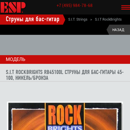
+7 (495) 984-78-68
Струны для бас-гитар
S.I.T. Strings
>
S.I.T RockBrights
RB45100L струны для бас-гитары 45-100, никель/бронза
НАЗАД
МОДЕЛЬ
S.I.T ROCKBRIGHTS RB45100L СТРУНЫ ДЛЯ БАС-ГИТАРЫ 45-
100, НИКЕЛЬ/БРОНЗА