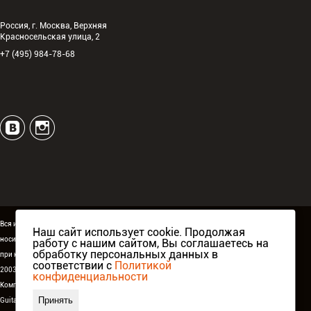
Россия, г. Москва, Верхняя
Красносельская улица, 2
+7 (495) 984-78-68
Вся информация, размещённая на сайте espguitars.ru,
Наш сайт использует cookie. Продолжая
носит исключительно информационный характер и ни
работу с нашим сайтом, Вы соглашаетесь на
обработку персональных данных в
при каких условиях не является публичной офертой.
соответствии с
Политикой
2003-2026 ©
ESP Guitars
. Все права защищены.
конфиденциальности
Компания Аваллон, официальный дистрибьютор
ESP
Принять
Guitars
в России,