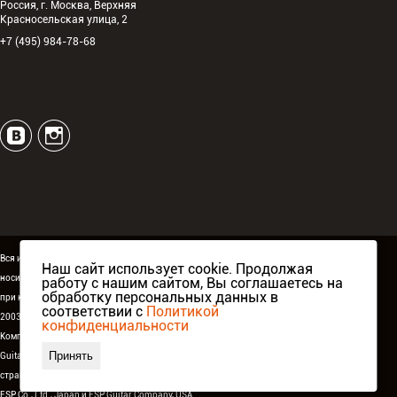
Россия, г. Москва, Верхняя
Красносельская улица, 2
+7 (495) 984-78-68
Вся информация, размещённая на сайте espguitars.ru,
Наш сайт использует cookie. Продолжая
носит исключительно информационный характер и ни
работу с нашим сайтом, Вы соглашаетесь на
обработку персональных данных в
при каких условиях не является публичной офертой.
соответствии с
Политикой
2003-2026 ©
ESP Guitars
. Все права защищены.
конфиденциальности
Компания Аваллон, официальный дистрибьютор
ESP
Принять
Guitars
в России,
странах СНГ и Балтии, а также при поддержке
ESP Co., Ltd., Japan
и
ESP Guitar Company, USA
.