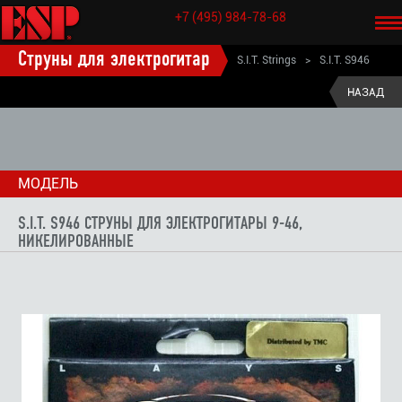
+7 (495) 984-78-68
Струны для электрогитар
S.I.T. Strings
>
S.I.T. S946
струны для электрогитары 9-46, никелированные
НАЗАД
МОДЕЛЬ
S.I.T. S946 СТРУНЫ ДЛЯ ЭЛЕКТРОГИТАРЫ 9-46,
НИКЕЛИРОВАННЫЕ