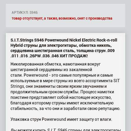
АРТИКУЛ: S946
товар отсутствует, а также, возможно, снят с производства
S.I.T.Strings S946 Powerwound Nickel Electric Rock-n-roll
Hybrid струны для электрогитары, обмотка никель,
сердцевина шестигранная сталь, толщина струн .009
.011 .016 .26PW .036 .046 ХИТ ПРОДАЖ!
Никелированная обмотка, намотанная вокруг
шестигранной сердцевины из закаленной
стали. Powerwound - это самые популярные и самые
используемые в мире струны из всего ассортимента SIT
Strings, они знамениты своим ярким звучанием и
продолжительным сроком службы. Процесс намотки
поистине представляет собой настоящее искусство,
благодаря которому струны имеют исключительную
стабильность, за что они и заработали свою репутацию.
Упаковка струн Powerwound имеет защиту от влаги.
Вы можете купить S.I.T. S946 струны для электрогитары