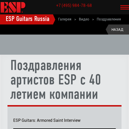
+7 (495) 984-78-68
ESP Guitars Russia
Галерея
>
Видео
>
Поздравления
артистов ESP c 40 летием компании
НАЗАД
Поздравления
артистов ESP c 40
летием компании
ESP Guitars: Armored Saint Interview