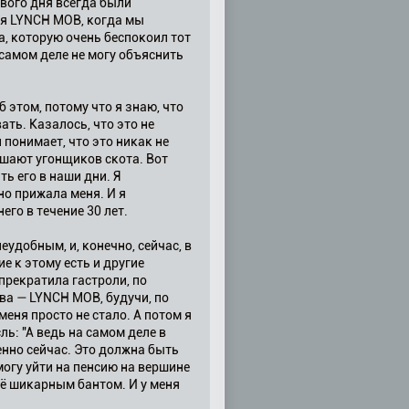
рвого дня всегда были
ния LYNCH MOB, когда мы
, которую очень беспокоил тот
 самом деле не могу объяснить
 этом, потому что я знаю, что
ать. Казалось, что это не
 понимает, что это никак не
вешают угонщиков скота. Вот
ть его в наши дни. Я
но прижала меня. И я
его в течение 30 лет.
еудобным, и, конечно, сейчас, в
е к этому есть и другие
прекратила гастроли, по
ова — LYNCH MOB, будучи, по
еня просто не стало. А потом я
ь: "А ведь на самом деле в
енно сейчас. Это должна быть
огу уйти на пенсию на вершине
сё шикарным бантом. И у меня