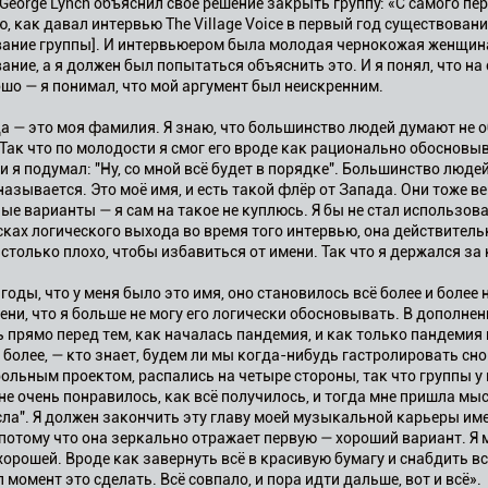
George Lynch объяснил своё решение закрыть группу: «С самого пе
, как давал интервью The Village Voice в первый год существова
вание группы]. И интервьюером была молодая чернокожая женщина
ание, а я должен был попытаться объяснить это. И я понял, что на
шо — я понимал, что мой аргумент был неискренним.
да — это моя фамилия. Я знаю, что большинство людей думают не об
 Так что по молодости я смог его вроде как рационально обосновыв
и я подумал: "Ну, со мной всё будет в порядке". Большинство людей
 называется. Это моё имя, и есть такой флёр от Запада. Они тоже 
пые варианты — я сам на такое не куплюсь. Я бы не стал использова
сках логического выхода во время того интервью, она действитель
астолько плохо, чтобы избавиться от имени. Так что я держался за н
 годы, что у меня было это имя, оно становилось всё более и более н
ени, что я больше не могу его логически обосновывать. В дополнени
прямо перед тем, как началась пандемия, и как только пандемия 
и более, — кто знает, будем ли мы когда-нибудь гастролировать сн
ольным проектом, распались на четыре стороны, так что группы у м
е очень понравилось, как всё получилось, и тогда мне пришла мысл
ла". Я должен закончить эту главу моей музыкальной карьеры им
отому что она зеркально отражает первую — хороший вариант. Я м
хорошей. Вроде как завернуть всё в красивую бумагу и снабдить в
момент это сделать. Всё совпало, и пора идти дальше, вот и всё».