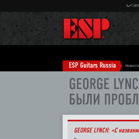
+7 (49
ESP Guitars Russia
Новост
GEORGE LYNC
БЫЛИ ПРОБ
GEORGE LYNCH: «С назван