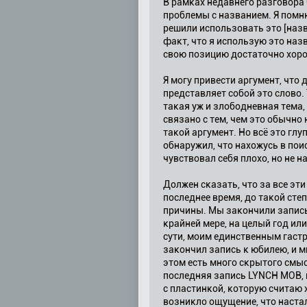
В рамках недавнего разговора 
проблемы с названием. Я помню
решили использовать это [наз
факт, что я использую это назв
свою позицию достаточно хоро
Я могу привести аргумент, что 
представляет собой это слово.
такая уж и злободневная тема, 
связано с тем, чем это обычно
такой аргумент. Но всё это глу
обнаружил, что нахожусь в пои
чувствовал себя плохо, но не н
Должен сказать, что за все эти
последнее время, до такой степ
причины. Мы закончили запись 
крайней мере, на целый год ил
сути, моим единственным гастр
закончил запись к юбилею, и мн
этом есть много скрытого смыс
последняя запись LYNCH MOB, п
с пластинкой, которую считаю 
возникло ощущение, что настал 