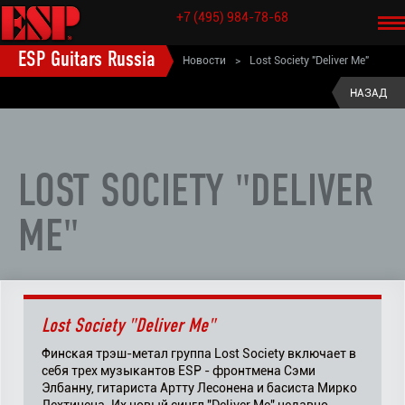
+7 (495) 984-78-68
ESP Guitars Russia
Новости
>
Lost Society "Deliver Me"
НАЗАД
LOST SOCIETY "DELIVER
ME"
Lost Society "Deliver Me"
Финская трэш-метал группа Lost Society включает в
себя трех музыкантов ESP - фронтмена Сэми
Элбанну, гитариста Артту Лесонена и басиста Мирко