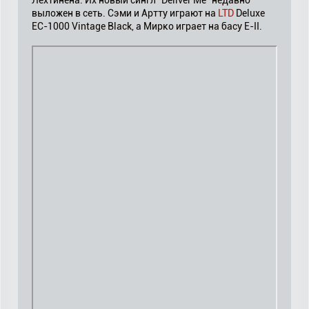
Лехтинена. Их новый сингл "Deliver Me" недавно
выложен в сеть. Сэми и Артту играют на
LTD
Deluxe
EC-1000 Vintage Black, а Мирко играет на басу E-II.