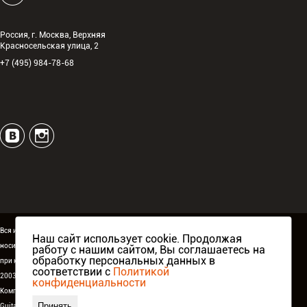
Россия, г. Москва, Верхняя
Красносельская улица, 2
+7 (495) 984-78-68
Вся информация, размещённая на сайте espguitars.ru,
Наш сайт использует cookie. Продолжая
носит исключительно информационный характер и ни
работу с нашим сайтом, Вы соглашаетесь на
обработку персональных данных в
при каких условиях не является публичной офертой.
соответствии с
Политикой
2003-2026 ©
ESP Guitars
. Все права защищены.
конфиденциальности
Компания Аваллон, официальный дистрибьютор
ESP
Принять
Guitars
в России,