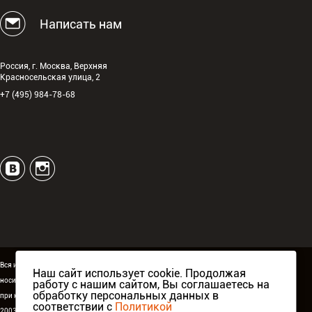
Написать нам
Россия, г. Москва, Верхняя
Красносельская улица, 2
+7 (495) 984-78-68
Вся информация, размещённая на сайте espguitars.ru,
Наш сайт использует cookie. Продолжая
носит исключительно информационный характер и ни
работу с нашим сайтом, Вы соглашаетесь на
обработку персональных данных в
при каких условиях не является публичной офертой.
соответствии с
Политикой
2003-2026 ©
ESP Guitars
. Все права защищены.