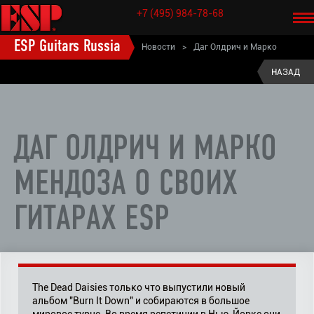
+7 (495) 984-78-68
ESP Guitars Russia
Новости
>
Даг Олдрич и Марко
Мендоза о своих гитарах ESP
НАЗАД
ДАГ ОЛДРИЧ И МАРКО
МЕНДОЗА О СВОИХ
ГИТАРАХ ESP
The Dead Daisies только что выпустили новый
альбом "Burn It Down" и собираются в большое