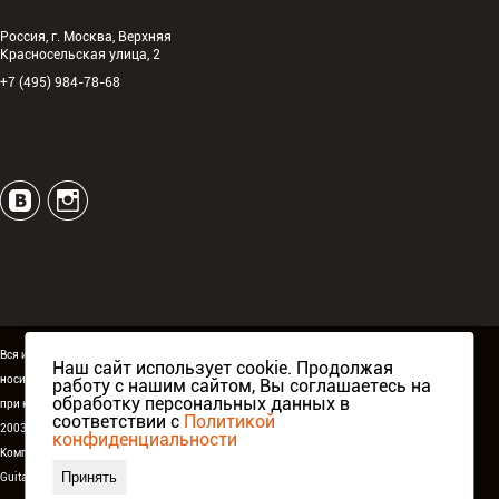
Россия, г. Москва, Верхняя
Красносельская улица, 2
+7 (495) 984-78-68
Вся информация, размещённая на сайте espguitars.ru,
Наш сайт использует cookie. Продолжая
носит исключительно информационный характер и ни
работу с нашим сайтом, Вы соглашаетесь на
обработку персональных данных в
при каких условиях не является публичной офертой.
соответствии с
Политикой
2003-2026 ©
ESP Guitars
. Все права защищены.
конфиденциальности
Компания Аваллон, официальный дистрибьютор
ESP
Принять
Guitars
в России,