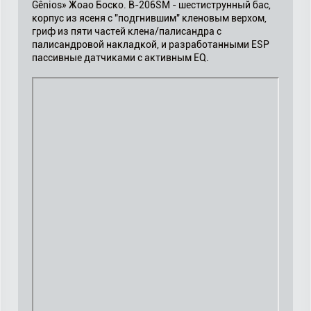
Gênios» Жоао Боско. B-206SM - шестиструнный бас,
корпус из ясеня с "подгнившим" кленовым верхом,
гриф из пяти частей клена/палисандра с
палисандровой накладкой, и разработанными ESP
пассивные датчиками с активным EQ.