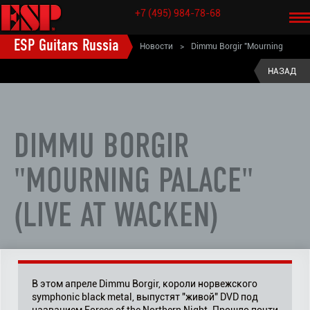
+7 (495) 984-78-68
ESP Guitars Russia
Новости
>
Dimmu Borgir "Mourning
Palace" (Live at Wacken)
НАЗАД
DIMMU BORGIR
"MOURNING PALACE"
(LIVE AT WACKEN)
В этом апреле Dimmu Borgir, короли норвежского
symphonic black metal, выпустят "живой" DVD под