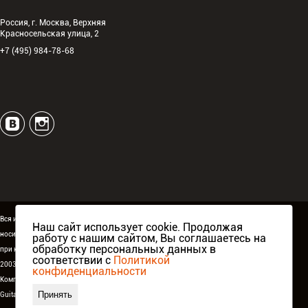
Россия, г. Москва, Верхняя
Красносельская улица, 2
+7 (495) 984-78-68
Вся информация, размещённая на сайте espguitars.ru,
Наш сайт использует cookie. Продолжая
носит исключительно информационный характер и ни
работу с нашим сайтом, Вы соглашаетесь на
обработку персональных данных в
при каких условиях не является публичной офертой.
соответствии с
Политикой
2003-2026 ©
ESP Guitars
. Все права защищены.
конфиденциальности
Компания Аваллон, официальный дистрибьютор
ESP
Принять
Guitars
в России,