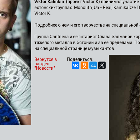
Viktor Kalinkin
(проект Victor K) принимал участие
эстонскихгруппах: Monolith, Un - Real, KamikaDze T
Victor K.
Подробнее о нем и его творчестве на специально
Группа Cantilena и ее гитарист Слава Залманов 
тяжелого металла в Эстонии и за ее пределами. По
на специальной странице музыкантов.
Вернутся в
Поделиться:
раздел
"Новости"