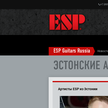
+7 (49
ESP Guitars Russia
Новост
ЭСТОНСКИЕ 
Артисты ESP из Эстонии