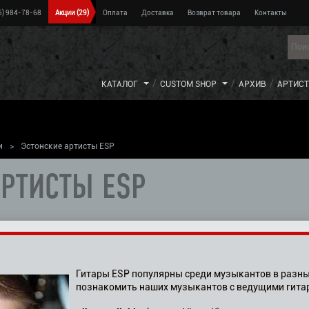
5) 984-78-68
Акции
(29)
Оплата
Доставка
Возврат товара
Контакты
КАТАЛОГ
CUSTOM SHOP
АРХИВ
АРТИС
и
>
Эстонские артисты ESP
АРТИСТЫ ESP
Гитары ESP популярны среди музыкантов в разны
познакомить наших музыкантов с ведущими гита