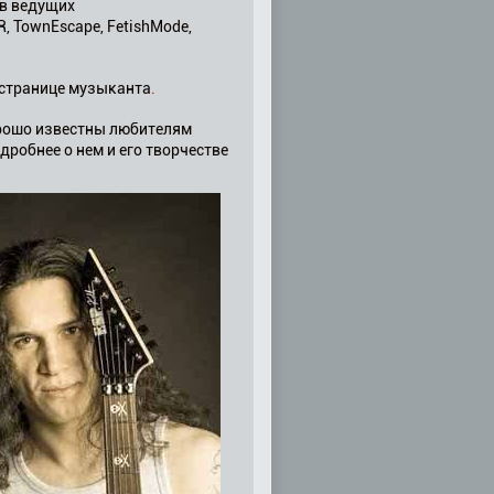
 в ведущих
R, TownEscape, FetishMode,
й странице музыканта
.
хорошо известны любителям
дробнее о нем и его творчестве