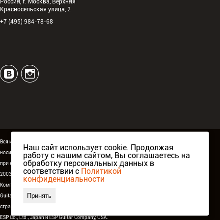
Россия, г. Москва, Верхняя
Красносельская улица, 2
+7 (495) 984-78-68
Вся информация, размещённая на сайте espguitars.ru,
Наш сайт использует cookie. Продолжая
носит исключительно информационный характер и ни
работу с нашим сайтом, Вы соглашаетесь на
обработку персональных данных в
при каких условиях не является публичной офертой.
соответствии с
Политикой
2003-2026 ©
ESP Guitars
. Все права защищены.
конфиденциальности
Компания Аваллон, официальный дистрибьютор
ESP
Принять
Guitars
в России,
странах СНГ и Балтии, а также при поддержке
ESP Co., Ltd., Japan
и
ESP Guitar Company, USA
.