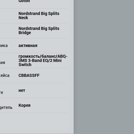
Gotoh
Nordstrand Big Splits
Neck
Nordstrand Big Splits
Bridge
активная
ника
громкость/баланс/ABQ-
3MS 3-Band EQ/2 Mini
ния
Switch
CBBASSFF
кейса
нет
те
Корея
дитель