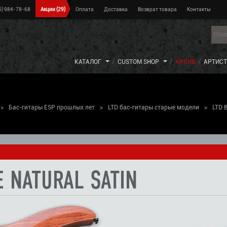
5) 984-78-68
Акции
(29)
Оплата
Доставка
Возврат товара
Контакты
КАТАЛОГ
CUSTOM SHOP
АРХИВ
АРТИС
>
Бас-гитары ESP прошлых лет
>
LTD бас-гитары старые модели
>
LTD 
E NATURAL SATIN