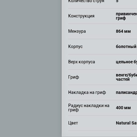
5
Количество струн
привинче
Конструкция
гриф
864 мм
Мензура
болотный
Корпус
цельное б
Верх корпуса
венге/буби
Гриф
частей
палисанд
Накладка на гриф
Радиус накладки на
400 мм
гриф
Natural Sa
Цвет