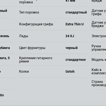
47 мм
Бридж
порожка
нный
Датчик у
стандартный
Тип порожка
грифа
Датчик у
Extra Thin U
Конфигурация грифа
бриджа
 ясень
24 XJ
Лады
Электро
Ручки
убинга
черный
Цвет фурнитуры
управле
нга, 5
Крепление гитарного
стандартное
Модель 
ремня
Кейс в
р
Gotoh
Колки
комплек
Страна
произво
tin