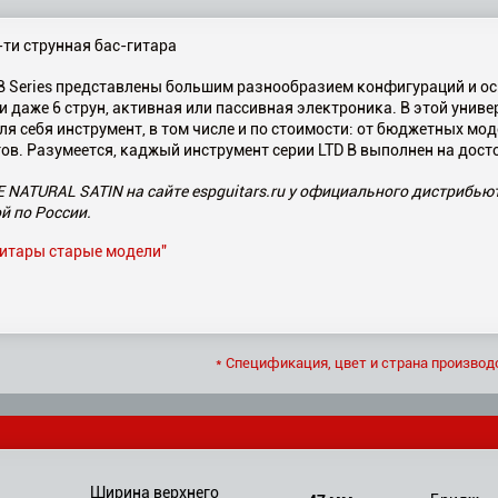
ти струнная бас-гитара
B Series представлены большим разнообразием конфигураций и ос
ли даже 6 струн, активная или пассивная электроника. В этой унив
я себя инструмент, в том числе и по стоимости: от бюджетных мо
в. Разумеется, каджый инструмент серии LTD B выполнен на дост
 NATURAL SATIN на сайте espguitars.ru у официального дистрибью
й по России.
 гитары старые модели"
* Спецификация, цвет и страна производ
Ширина верхнего