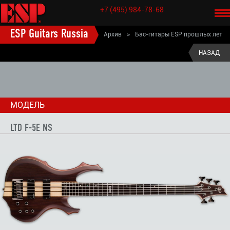
+7 (495) 984-78-68
ESP Guitars Russia
Архив
>
Бас-гитары ESP прошлых лет
>
LTD бас-гитары старые модели
>
LTD F бас-гитары старые модели
>
НАЗАД
LTD F-5E NS
МОДЕЛЬ
LTD F-5E NS