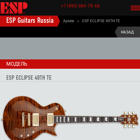
+7 (495) 984-78-68
ESP Guitars Russia
Архив
>
ESP ECLIPSE 40TH TE
ESP старые модели электрогитары
>
НАЗАД
40TH ANNIVERSARY серия электрогитар
>
МОДЕЛЬ
ESP ECLIPSE 40TH TE