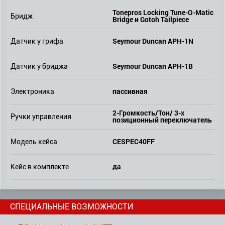
Tonepros Locking Tune-O-Matic
Бридж
Bridge и Gotoh Tailpiece
Seymour Duncan APH-1N
Датчик у грифа
Seymour Duncan APH-1B
Датчик у бриджа
пассивная
Электроника
2-Громкость/Тон/ 3-х
Ручки управления
позиционный переключатель
CESPEC40FF
Модель кейса
да
Кейс в комплекте
СПЕЦИАЛЬНЫЕ ВОЗМОЖНОСТИ