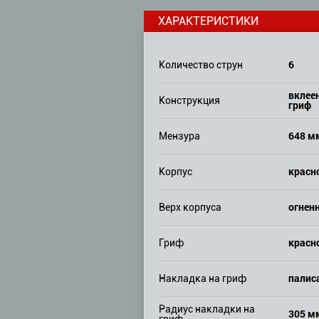
ХАРАКТЕРИСТИКИ
6
Количество струн
вклее
Конструкция
гриф
648 м
Мензура
красн
Корпус
огнен
Верх корпуса
красн
Гриф
палис
Накладка на гриф
Радиус накладки на
305 м
гриф