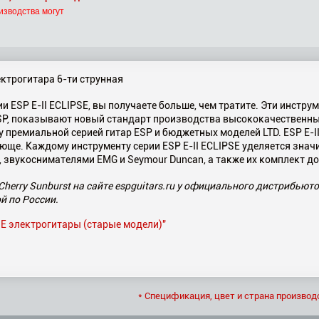
изводства могут
лектрогитара 6-ти струнная
и ESP E-II ECLIPSE, вы получаете больше, чем тратите. Эти инстр
P, показывают новый стандарт производства высококачественных 
 премиальной серией гитар ESP и бюджетных моделей LTD. ESP E-I
юще. Каждому инструменту серии ESP E-II ECLIPSE уделяется знач
 звукоснимателями EMG и Seymour Duncan, а также их комплект до
Cherry Sunburst на сайте espguitars.ru у официального дистрибьют
й по России.
PSE электрогитары (старые модели)"
* Спецификация, цвет и страна производ