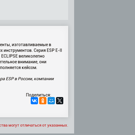
ументы, изготавливаемые в
инструментов. Серия ESP E-II
I ECLIPSE великолепно
ительное внимание, они
полняется кейсом.
ора ESP в России, компании
Поделиться:
ства могут отличаться от указанных.