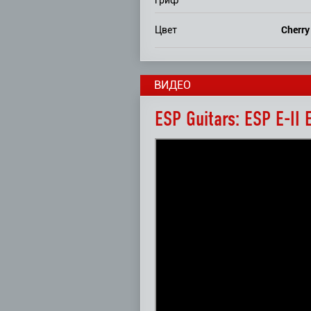
Cherry
Цвет
ВИДЕО
ESP Guitars: ESP E-II 