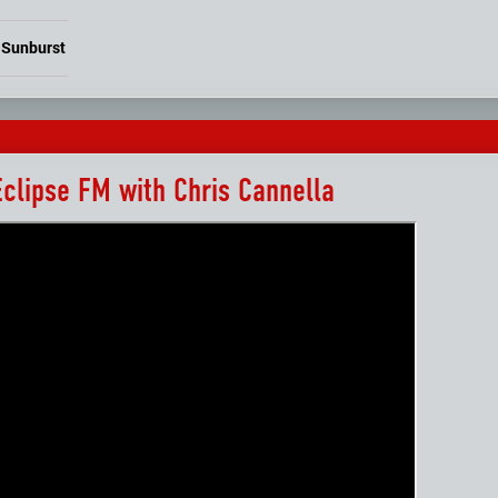
 Sunburst
Eclipse FM with Chris Cannella