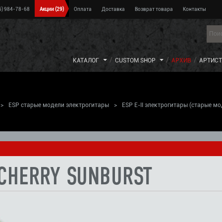
5) 984-78-68
Акции
(29)
Оплата
Доставка
Возврат товара
Контакты
КАТАЛОГ
CUSTOM SHOP
АРХИВ
АРТИС
>
ESP старые модели электрогитары
>
ESP E-II электрогитары (старые мо
ели)
>
E CHERRY SUNBURST