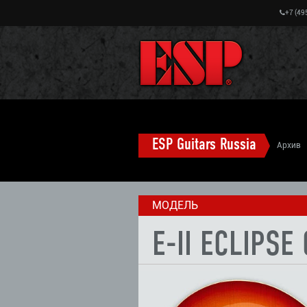
+7 (49
ESP Guitars Russia
Архив
E-II ECLIPSE электрогитары (старые мод
МОДЕЛЬ
E-II ECLIPS