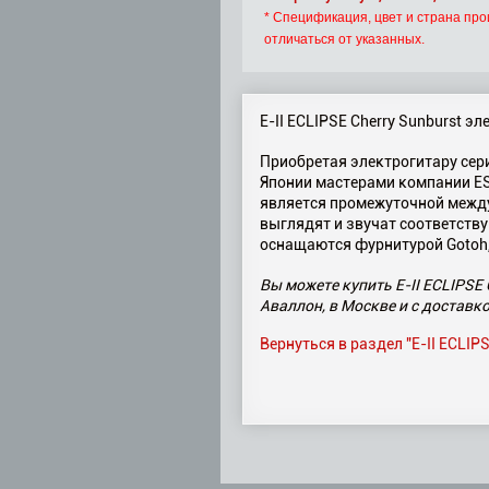
* Спецификация, цвет и страна про
отличаться от указанных.
E-II ECLIPSE Cherry Sunburst э
Приобретая электрогитару сери
Японии мастерами компании ES
является промежуточной между
выглядят и звучат соответству
оснащаются фурнитурой Gotoh,
Вы можете купить E-II ECLIPSE 
Аваллон, в Москве и с доставко
Вернуться в раздел "E-II ECLI