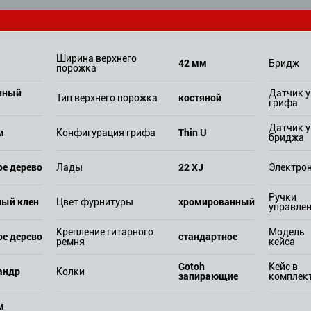
Ширина верхнего
42 мм
Бридж
порожка
нный
Датчик у
костяной
Тип верхнего порожка
грифа
Датчик у
м
Thin U
Конфигурация грифа
бриджа
ое дерево
22 XJ
Лады
Электро
Ручки
ный клен
хромированный
Цвет фурнитуры
управле
Крепление гитарного
Модель
ое дерево
стандартное
ремня
кейса
Gotoh
Кейс в
андр
Колки
запирающие
комплек
м