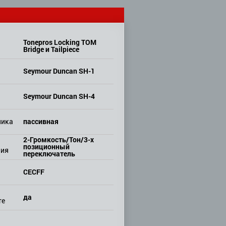
Tonepros Locking TOM
Bridge и Tailpiece
Seymour Duncan SH-1
Seymour Duncan SH-4
пассивная
ника
2-Громкость/Тон/3-х
позиционный
ния
переключатель
CECFF
да
те