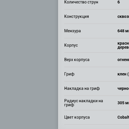
6
Количество струн
сквоз
Конструкция
648 
Мензура
красн
Корпус
дерев
огнен
Верх корпуса
клен (
Гриф
черно
Накладка на гриф
Радиус накладки на
305 
гриф
Cobalt
Цвет корпуса