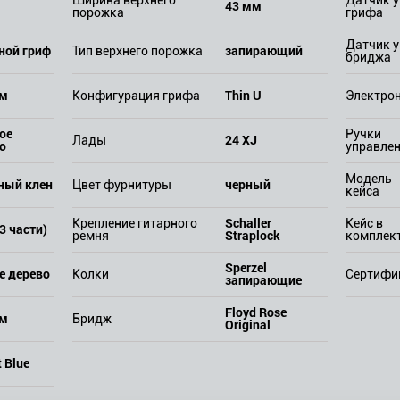
43 мм
порожка
грифа
Датчик у
ной гриф
запирающий
Тип верхнего порожка
бриджа
мм
Thin U
Конфигурация грифа
Электро
ое
Ручки
24 XJ
Лады
о
управле
Модель
ный клен
черный
Цвет фурнитуры
кейса
Schaller
Крепление гитарного
Кейс в
3 части)
Straplock
ремня
комплек
Sperzel
е дерево
Колки
Сертифи
запирающие
Floyd Rose
мм
Бридж
Original
 Blue