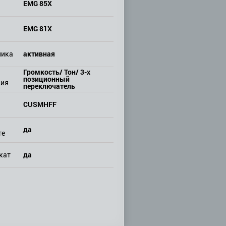
EMG 85X
EMG 81X
активная
ника
Громкость/ Тон/ 3-х
позиционный
ния
переключатель
CUSMHFF
да
те
да
кат