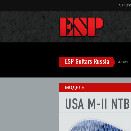
+7 (49
ESP Guitars Russia
Архив
M-II USA электрогитары (старые модели)
МОДЕЛЬ
USA M-II NT