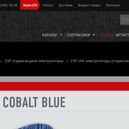
5) 984-78-68
Акции
(29)
Оплата
Доставка
Возврат товара
Контакты
КАТАЛОГ
CUSTOM SHOP
АРХИВ
АРТИС
>
ESP старые модели электрогитары
>
ESP USA электрогитары (старые м
>
B COBALT BLUE