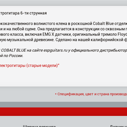
трогитара 6-ти струнная
окачественного волнистого клена в роскошной Cobalt Blue отделк
и и на любой сцене. Она предлагается в конструкции со сквозным
ого класса, включая EMG Х датчики, оригинальный тремоло Floyd R
ную музыкальной древесине. Сделано на нашей калифорнийской 
 COBALT BLUE на сайте espguitars.ru у официального дистрибьютор
й по России.
электрогитары (старые модели)"
* Спецификация, цвет и страна производ
Ширина верхнего
Датчик у