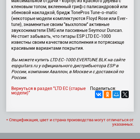
максимальной отдачи - корпус из красного дерева с
кленовым топом, вклеенный гриф с палисандровой или
эбеновой накладкой, бридж TonePros Tune-o-matic
(некоторые модели комплектуются Floyd Rose или Ever-
tune), знаменитые своим "выхлопом" активные
звукосниматели EMG или пассивные Seymour Duncan.
Не стоит забывать, что гитары ESP LTD EC-1000
известны своим качеством исполнения и потрясающе
красивыми вариантами покрытия.
Вы можете купить LTD EC-1000 EVERTUNE BLK на сайте
espguitars.ru у официального дистрибьютора ESP в
России, компании Аваллон, в Москве и с доставкой по
России.
Вернуться в раздел "LTD EC (старые
Поделиться:
модели)"
* Спецификация, цвет и страна производства могут отличаться от
указанных.