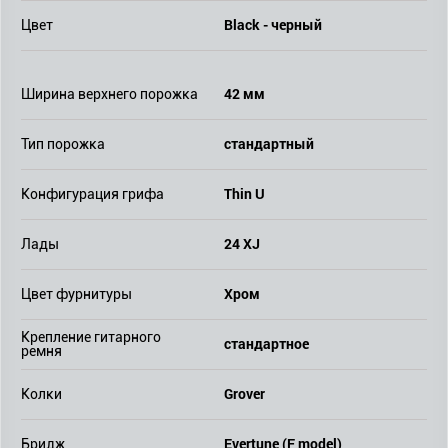
Black - черный
Цвет
42 мм
Ширина верхнего порожка
стандартный
Тип порожка
Thin U
Конфигурация грифа
24 XJ
Лады
Хром
Цвет фурнитуры
Крепление гитарного
стандартное
ремня
Grover
Колки
Evertune (F model)
Бридж