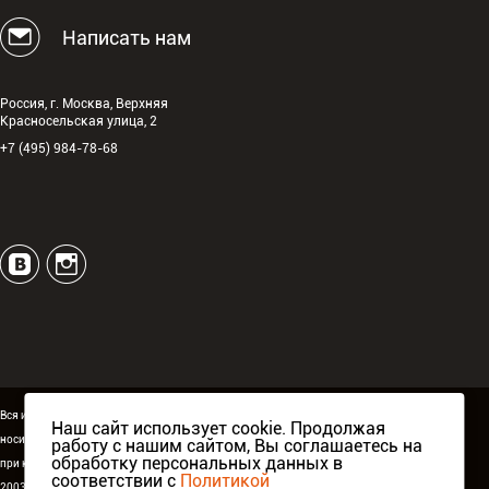
Написать нам
Россия, г. Москва, Верхняя
Красносельская улица, 2
+7 (495) 984-78-68
Вся информация, размещённая на сайте espguitars.ru,
Наш сайт использует cookie. Продолжая
носит исключительно информационный характер и ни
работу с нашим сайтом, Вы соглашаетесь на
обработку персональных данных в
при каких условиях не является публичной офертой.
соответствии с
Политикой
2003-2026 ©
ESP Guitars
. Все права защищены.