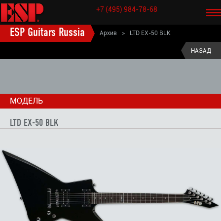
+7 (495) 984-78-68
ESP Guitars Russia
Архив
>
LTD EX-50 BLK
ESP старые модели электрогитары
>
LTD (старые модели)
>
НАЗАД
LTD EX (старые модели)
>
МОДЕЛЬ
LTD EX-50 BLK