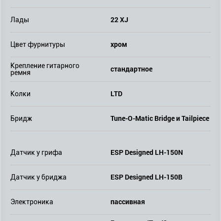
22 XJ
Лады
хром
Цвет фурнитуры
Крепление гитарного
стандартное
ремня
LTD
Колки
Tune-O-Matic Bridge и Tailpiece
Бридж
ESP Designed LH-150N
Датчик у грифа
ESP Designed LH-150В
Датчик у бриджа
пассивная
Электроника