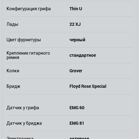
Thin U
Конфигурация грифа
22 XJ
Лады
черный
Цвет фурнитуры
Крепление гитарного
стандартное
ремня
Grover
Колки
Floyd Rose Special
Бридж
EMG 60
Датчик у грифа
EMG 81
Датчик у бриджа
активная
Электроника