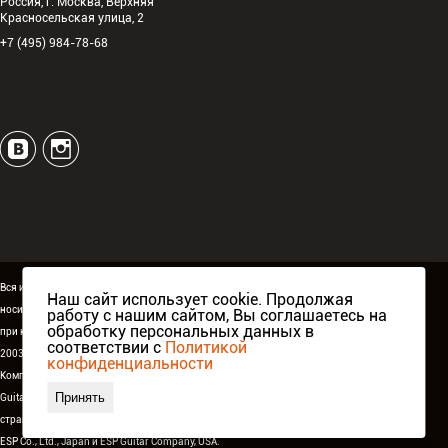
Россия, г. Москва, Верхняя
Красносельская улица, 2
+7 (495) 984-78-68
Вся информация, размещённая на сайте espguitars.ru,
Наш сайт использует cookie. Продолжая
носит исключительно информационный характер и ни
работу с нашим сайтом, Вы соглашаетесь на
обработку персональных данных в
при каких условиях не является публичной офертой.
соответствии с
Политикой
2003-2026 ©
ESP Guitars
. Все права защищены.
конфиденциальности
Компания Аваллон, официальный дистрибьютор
ESP
Принять
Guitars
в России,
странах СНГ и Балтии, а также при поддержке
ESP Co., Ltd., Japan
и
ESP Guitar Company, USA
.