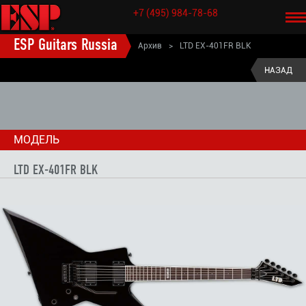
+7 (495) 984-78-68
ESP Guitars Russia
Архив
>
LTD EX-401FR BLK
ESP старые модели электрогитары
>
LTD (старые модели)
>
НАЗАД
LTD EX (старые модели)
>
МОДЕЛЬ
LTD EX-401FR BLK