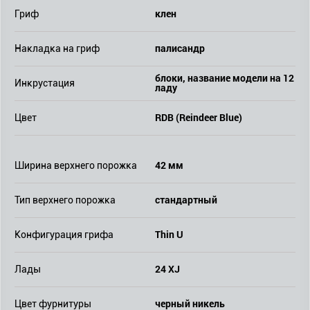
клен
Гриф
палисандр
Накладка на гриф
блоки, название модели на 12
Инкрустация
ладу
RDB (Reindeer Blue)
Цвет
42 мм
Ширина верхнего порожка
стандартный
Тип верхнего порожка
Thin U
Конфигурация грифа
24 XJ
Лады
черный никель
Цвет фурнитуры