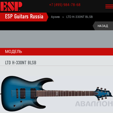
+7 (495) 984-78-68
ESP Guitars Russia
Архив
>
LTD H-330NT BLSB
ESP старые модели электрогитары
>
LTD (старые модели)
>
НАЗАД
LTD H (старые модели)
>
МОДЕЛЬ
LTD H-330NT BLSB