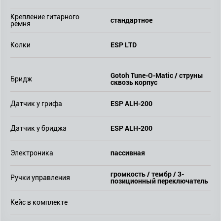
Крепление гитарного
стандартное
ремня
ESP LTD
Колки
Gotoh Tune-O-Matic / струны
Бридж
сквозь корпус
ESP ALH-200
Датчик у грифа
ESP ALH-200
Датчик у бриджа
пассивная
Электроника
громкость / тембр / 3-
Ручки управления
позиционный переключатель
Кейс в комплекте