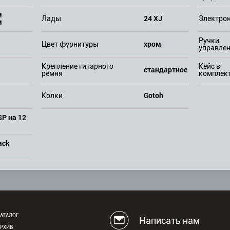
м
24 XJ
Лады
Электро
м
Ручки
хром
Цвет фурнитуры
управле
Крепление гитарного
Кейс в
стандартное
ремня
комплек
Gotoh
Колки
SP на 12
ack
АТАЛОГ
Написать нам
АРХИВ