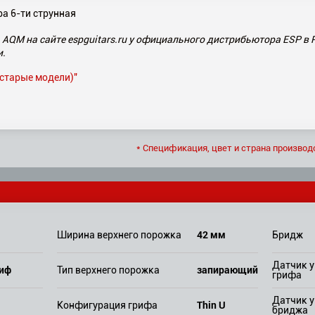
ра 6-ти струнная
1 AQM на сайте espguitars.ru у официального дистрибьютора ESP в 
и.
(старые модели)"
* Спецификация, цвет и страна производ
42 мм
Ширина верхнего порожка
Бридж
Датчик у
риф
запирающий
Тип верхнего порожка
грифа
Датчик у
Thin U
Конфигурация грифа
бриджа