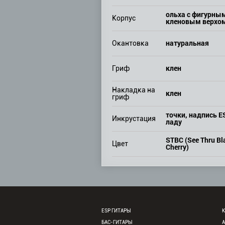
ольха c фигурны
Корпус
кленовым верхо
натуральная
Окантовка
клен
Гриф
Накладка на
клен
гриф
точки, надпись E
Инкрустация
ладу
STBC (See Thru Bl
Цвет
Cherry)
ESP ГИТАРЫ
К
БАС-ГИТАРЫ