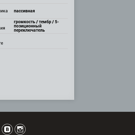
пассивная
ника
громкость / тембр / 5-
позиционный
ния
переключатель
те