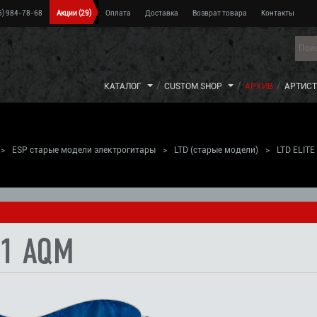
5) 984-78-68
Акции
(29)
Оплата
Доставка
Возврат товара
Контакты
КАТАЛОГ
CUSTOM SHOP
АРХИВ
АРТИС
>
ESP старые модели электрогитары
>
LTD (старые модели)
>
LTD ELITE
-1 AQM