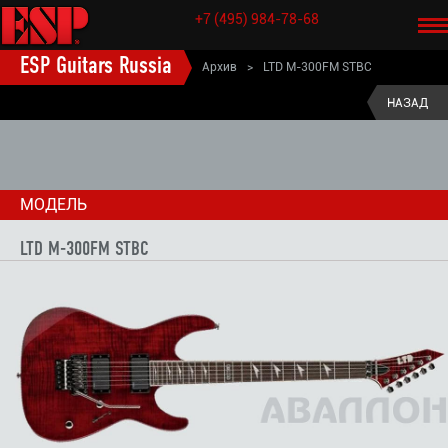
+7 (495) 984-78-68
ESP Guitars Russia
Архив
>
LTD M-300FM STBC
ESP старые модели электрогитары
>
LTD (старые модели)
>
НАЗАД
LTD M (старые модели)
>
МОДЕЛЬ
LTD M-300FM STBC