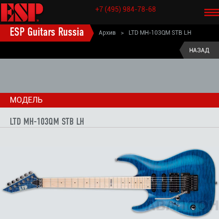
+7 (495) 984-78-68
ESP Guitars Russia
Архив
>
LTD MH-103QM STB LH
ESP старые модели электрогитары
>
LTD (старые модели)
>
НАЗАД
LTD MH (старые модели)
>
МОДЕЛЬ
LTD MH-103QM STB LH