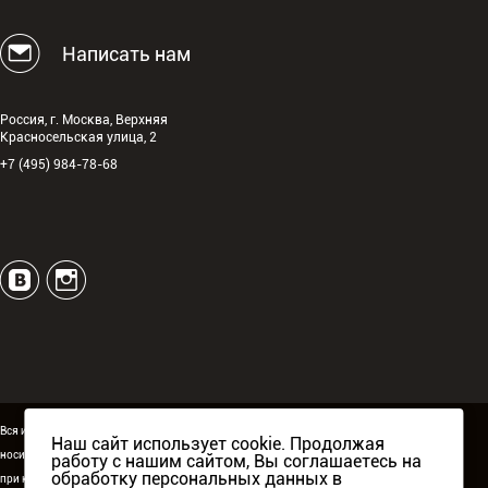
Написать нам
Россия, г. Москва, Верхняя
Красносельская улица, 2
+7 (495) 984-78-68
Вся информация, размещённая на сайте espguitars.ru,
Наш сайт использует cookie. Продолжая
носит исключительно информационный характер и ни
работу с нашим сайтом, Вы соглашаетесь на
обработку персональных данных в
при каких условиях не является публичной офертой.