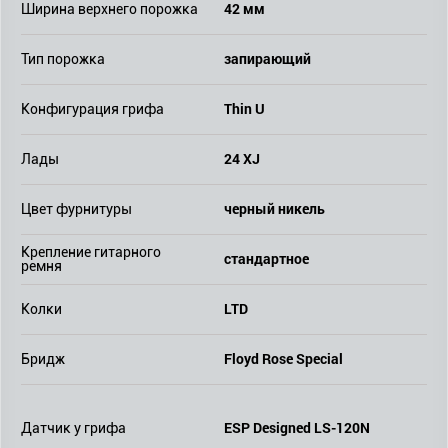
42 мм
Ширина верхнего порожка
запирающий
Тип порожка
Thin U
Конфигурация грифа
24 XJ
Лады
черный никель
Цвет фурнитуры
Крепление гитарного
стандартное
ремня
LTD
Колки
Floyd Rose Special
Бридж
ESP Designed LS-120N
Датчик у грифа