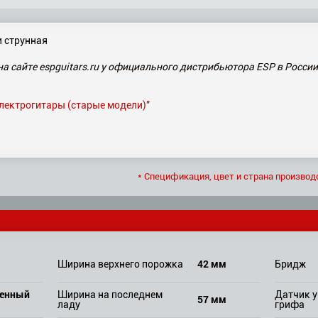
и струнная
на сайте espguitars.ru у официального дистрибьютора ESP в России
электрогитары (старые модели)"
* Спецификация, цвет и страна производ
42 мм
Ширина верхнего порожка
Бридж
ченный
Ширина на последнем
Датчик у
57 мм
ладу
грифа