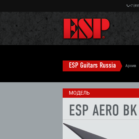
+7 (49
ESP Guitars Russia
Архив
ESP Aero электрогитары (старые модели
МОДЕЛЬ
ESP AERO BK