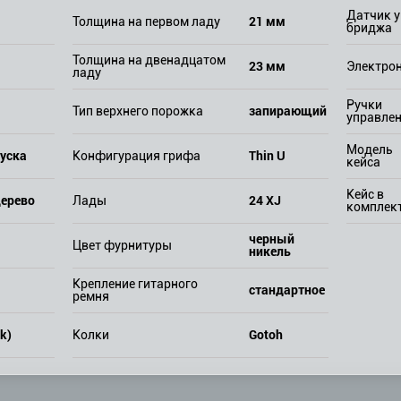
Датчик у
21 мм
Толщина на первом ладу
бриджа
Толщина на двенадцатом
23 мм
Электро
ладу
Ручки
запирающий
Тип верхнего порожка
управле
Модель
куска
Thin U
Конфигурация грифа
кейса
Кейс в
дерево
24 XJ
Лады
комплек
черный
Цвет фурнитуры
никель
Крепление гитарного
стандартное
ремня
k)
Gotoh
Колки