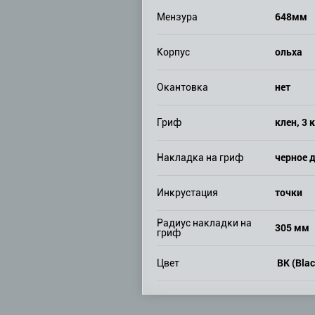
648мм
Мензура
ольха
Корпус
нет
Окантовка
клен, 3 
Гриф
черное 
Накладка на гриф
точки
Инкрустация
Радиус накладки на
305 мм
гриф
BK (Blac
Цвет