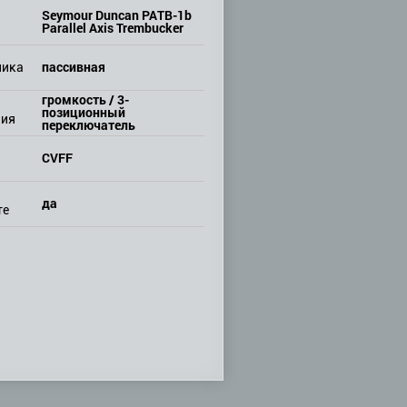
Seymour Duncan PATB-1b
Parallel Axis Trembucker
пассивная
ника
громкость / 3-
позиционный
ния
переключатель
CVFF
да
те