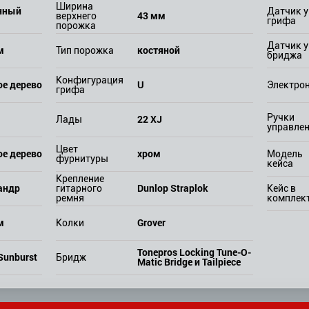
Ширина
нный
Датчик у
43 мм
верхнего
грифа
порожка
Датчик у
м
костяной
Тип порожка
бриджа
Конфигурация
ое дерево
U
Электро
грифа
Ручки
22 XJ
Лады
управле
Цвет
ое дерево
хром
Модель
фурнитуры
кейса
Крепление
андр
Dunlop Straplok
гитарного
Кейс в
ремня
комплек
м
Grover
Колки
Tonepros Locking Tune-O-
 Sunburst
Бридж
Matic Bridge и Tailpiece