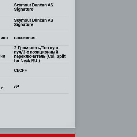
Seymour Duncan AS
Signature
Seymour Duncan AS
Signature
пассивная
ника
2-Громкость/Тон пуш-
пул/3-х позиционный
переключатель (Coil Split
ния
for Neck P.U.)
CECFF
да
те