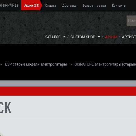
5) 984-78-68
Акции
(21)
Оплата
Доставка
Возврат товара
Контакты
КАТАЛОГ
CUSTOM SHOP
АРХИВ
АРТИС
>
ESP старые модели электрогитары
>
SIGNATURE электрогитары (старые
>
CK