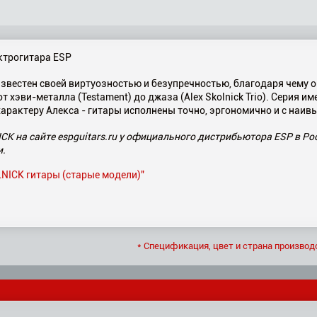
ктрогитара ESP
 известен своей виртуозностью и безупречностью, благодаря чему 
 хэви-металла (Testament) до джаза (Alex Skolnick Trio). Серия и
характеру Алекса - гитары исполнены точно, эргономично и с наи
K на сайте espguitars.ru у официального дистрибьютора ESP в Ро
и.
LNICK гитары (старые модели)"
* Спецификация, цвет и страна производ