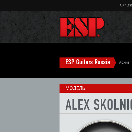
+7 (49
ESP Guitars Russia
Архив
ALEX SKOLNICK гитары (старые модели)
МОДЕЛЬ
ALEX SKOLNI