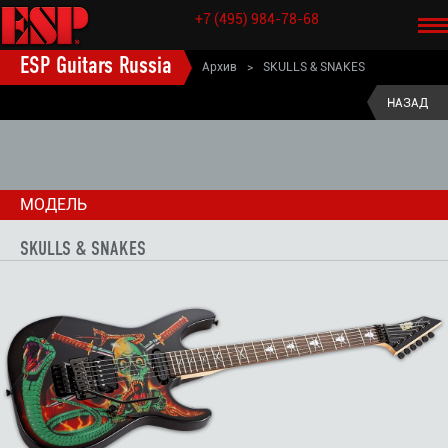
+7 (495) 984-78-68
ESP Guitars Russia
Архив
>
SKULLS & SNAKES
ESP старые модели электрогитары
>
НАЗАД
SIGNATURE электрогитары (старые модели)
>
GEORGE LYNCH гитары (старые модели)
>
МОДЕЛЬ
SKULLS & SNAKES