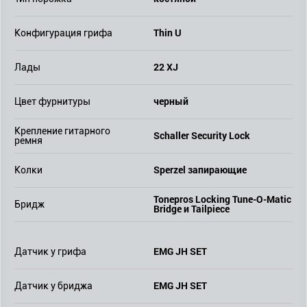
Thin U
Конфигурация грифа
22 XJ
Лады
черный
Цвет фурнитуры
Крепление гитарного
Schaller Security Lock
ремня
Sperzel запирающие
Колки
Tonepros Locking Tune-O-Matic
Бридж
Bridge и Tailpiece
EMG JH SET
Датчик у грифа
EMG JH SET
Датчик у бриджа