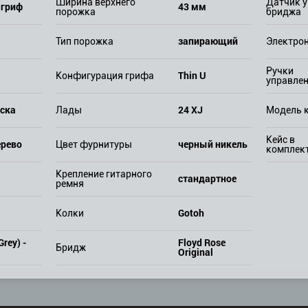
Ширина верхнего
Датчик у
 гриф
43 мм
порожка
бриджа
запирающий
Тип порожка
Электро
Ручки
Thin U
Конфигурация грифа
управле
уска
24 XJ
Лады
Модель 
Кейс в
ерево
черный никель
Цвет фурнитуры
комплек
Крепление гитарного
стандартное
ремня
Gotoh
Колки
Grey) -
Floyd Rose
Бридж
Original