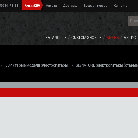
5) 984-78-68
Акции
(29)
Оплата
Доставка
Возврат товара
Контакты
КАТАЛОГ
CUSTOM SHOP
АРХИВ
АРТИС
>
ESP старые модели электрогитары
>
SIGNATURE электрогитары (старые
)
>