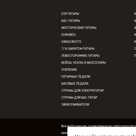
ESP ГИТАРЫ
К
БАС-ГИТАРЫ
АКУСТИЧЕСКИЕ ГИТАРЫ
EDWARDS
GRASS ROOTS
7/ 8/ БАРИТОН ГИТАРЫ
Г
ЛЕВОСТОРОННИЕ ГИТАРЫ
КЕЙСЫ, ЧЕХЛЫ И АКСЕССУАРЫ
УСИЛЕНИЕ
ГИТАРНЫЕ ПЕДАЛИ
БАСОВЫЕ ПЕДАЛИ
СТРУНЫ ДЛЯ ЭЛЕКТРОГИТАР
СТРУНЫ ДЛЯ БАС-ГИТАР
ЗВУКОСНИМАТЕЛИ
Вся информация, размещённая на сайте espguitar
каких условиях не является публичной офертой.