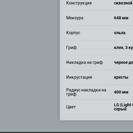
сквозной
Конструкция
648 мм
Мензура
ольха
Корпус
клен, 3 к
Гриф
черное д
Накладка на гриф
кресты
Инкрустация
Радиус накладки на
400 мм
гриф
LG (Light 
Цвет
серый