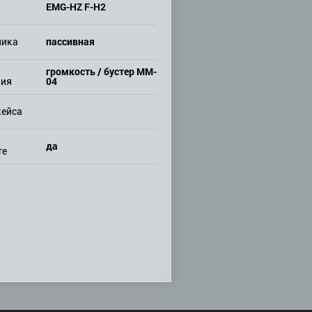
EMG-HZ F-H2
пассивная
ника
громкость / бустер MM-
04
ния
кейса
да
те