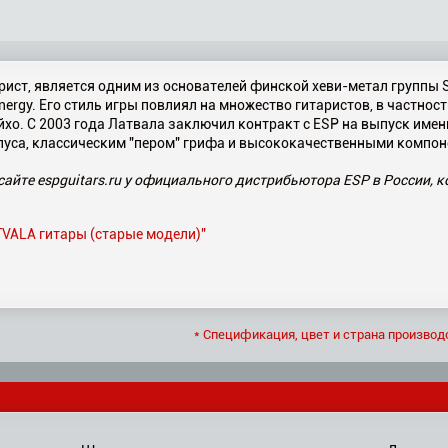
ист, является одним из основателей финской хеви-метал группы S
inergy. Его стиль игры повлиял на множество гитаристов, в частнос
айхо. С 2003 года Латвала заключил контракт с ESP на выпуск име
уса, классическим "пером" грифа и высококачественными компон
сайте espguitars.ru у официального дистрибьютора ESP в России, к
TVALA гитары (старые модели)"
* Спецификация, цвет и страна производ