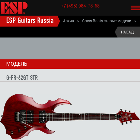
+7 (495) 984-78-68
ESP Guitars Russia
Архив
>
Grass Roots старые модели
>
Grass Roots электрогитары старые модели
>
G-FR-62GT STR
НАЗАД
МОДЕЛЬ
G-FR-62GT STR