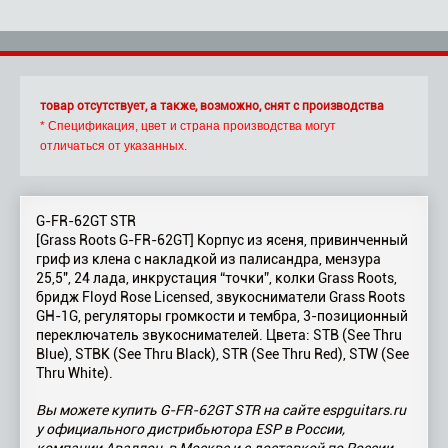
товар отсутствует, а также, возможно, снят с производства
* Спецификация, цвет и страна производства могут
отличаться от указанных.
G-FR-62GT STR
[Grass Roots G-FR-62GT] Корпус из ясеня, привинченный
гриф из клена с накладкой из палисандра, мензура
25,5", 24 лада, инкрустация “точки”, колки Grass Roots,
бридж Floyd Rose Licensed, звукосниматели Grass Roots
GH-1G, регуляторы громкости и тембра, 3-позиционный
переключатель звукоснимателей. Цвета: STB (See Thru
Blue), STBK (See Thru Black), STR (See Thru Red), STW (See
Thru White).
Вы можете купить G-FR-62GT STR на сайте espguitars.ru
у официального дистрибьютора ESP в России,
компании Аваллон, в Москве и с доставкой по России.