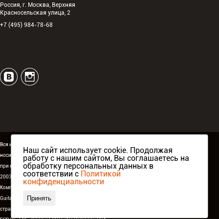
Россия, г. Москва, Верхняя
Красносельская улица, 2
+7 (495) 984-78-68
Вся информация, размещённая на сайте espguitars.ru,
Наш сайт использует cookie. Продолжая
носит исключительно информационный характер и ни
работу с нашим сайтом, Вы соглашаетесь на
обработку персональных данных в
при каких условиях не является публичной офертой.
соответствии с
Политикой
2003-2026 ©
ESP Guitars
. Все права защищены.
конфиденциальности
Компания Аваллон, официальный дистрибьютор
ESP
Принять
Guitars
в России,
странах СНГ и Балтии, а также при поддержке