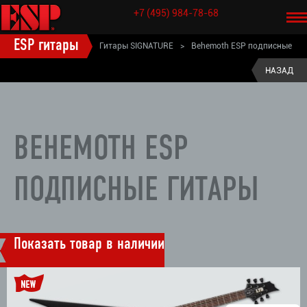
+7 (495) 984-78-68
ESP гитары
Гитары SIGNATURE
>
Behemoth ESP подписные
гитары
НАЗАД
BEHEMOTH ESP
ПОДПИСНЫЕ ГИТАРЫ
Показать товар в наличии