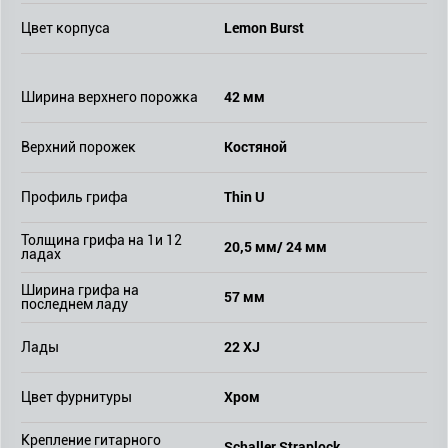
Lemon Burst
Цвет корпуса
42 мм
Ширина верхнего порожка
Костяной
Верхний порожек
Thin U
Профиль грифа
Толщина грифа на 1и 12
20,5 мм/ 24 мм
ладах
Ширина грифа на
57 мм
последнем ладу
22 XJ
Лады
Хром
Цвет фурнитуры
Крепление гитарного
Schaller Straplock