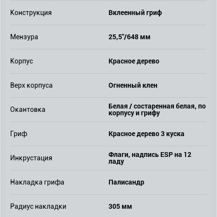
Вклеенный гриф
Конструкция
25,5"/648 мм
Мензура
Красное дерево
Корпус
Огненный клен
Верх корпуса
Белая / состаренная белая, по
Окантовка
корпусу и грифу
Красное дерево 3 куска
Гриф
Флаги, надпись ESP на 12
Инкрустация
ладу
Палисандр
Накладка грифа
305 мм
Радиус накладки