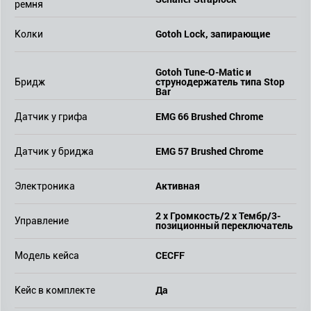
ремня
Gotoh Lock, запирающие
Колки
Gotoh Tune-O-Matic и
струнодержатель типа Stop
Бридж
Bar
EMG 66 Brushed Chrome
Датчик у грифа
EMG 57 Brushed Chrome
Датчик у бриджа
Активная
Электроника
2 х Громкость/2 х Тембр/3-
Управление
позиционный переключатель
CECFF
Модель кейса
Да
Кейс в комплекте