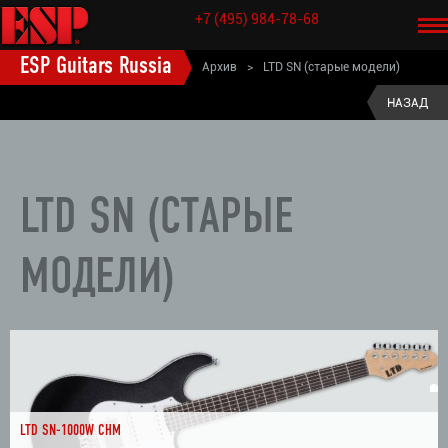
+7 (495) 984-78-68
ESP Guitars Russia
Архив
>
LTD SN (старые модели)
ESP старые модели электрогитары
>
LTD (старые модели)
>
НАЗАД
LTD SN (СТАРЫЕ
МОДЕЛИ)
LTD SN-1000W CHM