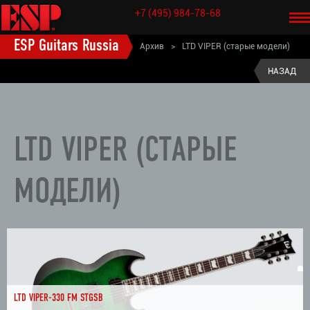
+7 (495) 984-78-68
ESP Guitars Russia
Архив
>
LTD VIPER (старые модели)
ESP старые модели электрогитары
>
LTD (старые модели)
>
НАЗАД
LTD VIPER (СТАРЫЕ
МОДЕЛИ)
LTD VIPER-330 FM STGSB