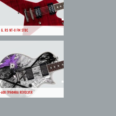
 G. RS NT-II FM STBC
-600 ГРАФИКА REVOLVER