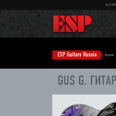
+7 (49
ESP Guitars Russia
Архив
модели)
GUS G. ГИТА