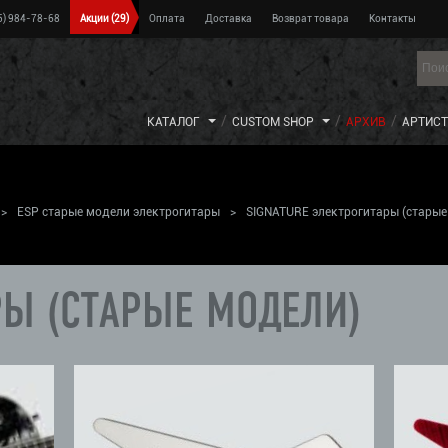
5) 984-78-68
Акции
(29)
Оплата
Доставка
Возврат товара
Контакты
КАТАЛОГ
CUSTOM SHOP
АРХИВ
АРТИС
>
ESP старые модели электрогитары
>
SIGNATURE электрогитары (старые
РЫ (СТАРЫЕ МОДЕЛИ)